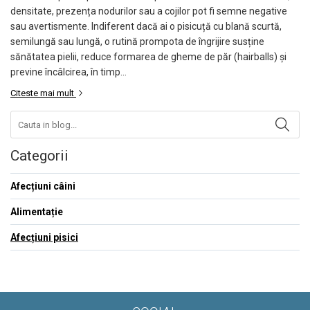
Afectiuni sistem nervos
IGIENA PISICI
densitate, prezența nodurilor sau a cojilor pot fi semne negative
Afectiuni articulare
Nisip, Asternut Igienic, Litiere pentru
sau avertismente. Indiferent dacă ai o pisicuță cu blană scurtă,
Pisici
Afectiuni hepatice
semilungă sau lungă, o rutină prompota de îngrijire susține
Sampoane Pisici
IGIENA CÂINI
sănătatea pielii, reduce formarea de gheme de păr (hairballs) și
Perii si Piepteni Pisici
previne încâlcirea, în timp...
Sampoane Caini
Forfecute si Clesti
Perii & piepteni Caini
Citeste mai mult
ACCESORII PISICI
Forfecute si Clesti
Jucarii pentru Pisici
Covorase si igiena
Ansambluri de Joaca
Igiena Dentara
Categorii
Zgarzi, Lese si Hamuri
ACCESORII CÂINI
Castroane, boluri si accesorii
Jucarii pentru Caini
Afecțiuni câini
Custi si Genti de Transport pentru
Zgarzi, Lese si Hamuri
Pisici
Botnite Caini
Alimentație
Castroane Caini
Afecțiuni pisici
Custi si Genti de Transport pentru
Caini