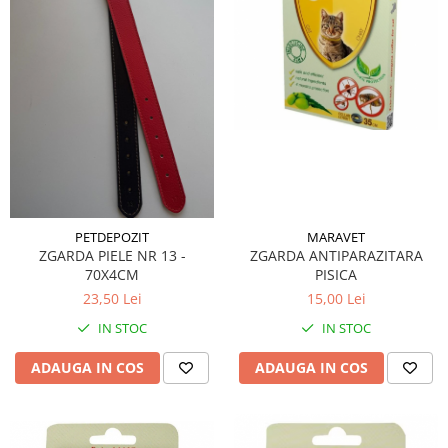
MARAVET
PETDEPOZIT
ZGARDA ANTIPARAZITARA
ZGARDA PIELE NR 13 -
PISICA
70X4CM
15,00 Lei
23,50 Lei
IN STOC
IN STOC
ADAUGA IN COS
ADAUGA IN COS