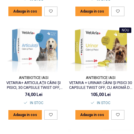
Adauga in cos
Adauga in cos
NOU
ANTIBIOTICE IASI
ANTIBIOTICE IASI
VETARIA+ ARTICULAȚII CÂINI ȘI
VETARIA + URINAR CÂINI ȘI PISICI 30
PISICI, 30 CAPSULE TWIST OFF,
CAPSULE TWIST OFF, CU AROMĂ DE
PALATABILE
PEȘTE
74,00 Lei
105,00 Lei
IN STOC
IN STOC
Adauga in cos
Adauga in cos