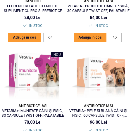
ANTIBIOTICE IASI
CANDIOLI
VETARIA+ PROBIOTIC CÂINE+PISICĂ ,
FLORENTERO ACT 10 TABLETE
30 CAPSULE TWIST OFF, PALATABILE
SUPLIMENT CU PRO SI PREBIOTICE
84,00 Lei
28,00 Lei
IN STOC
IN STOC
Adauga in cos
Adauga in cos
NOU
ANTIBIOTICE IASI
ANTIBIOTICE IASI
VETARIA+ PIELE ȘI BLANĂ CÂINI ȘI
VETARIA+ IMUNITATE CÂINI ȘI PISICI,
PISICI, 60 CAPSULE TWIST OFF,
30 CAPSULE TWIST OFF, PALATABILE
PALATABILE
96,00 Lei
70,00 Lei
IN STOC
IN STOC