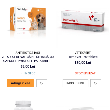
ANTIBIOTICE IASI
VETEXPERT
VETARIA+ RENAL CĂINE ȘI PISICĂ, 30
HemoVet - 60 tablete
CAPSULE TWIST OFF, PALATABILE,
120,00 Lei
CU AROMĂ DE PUI
69,00 Lei
STOC EPUIZAT
IN STOC
Adauga in cos
INDISPONIBIL