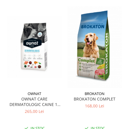
A nu se lăsa la îndemâna copiilor.
A se spala mâinile după utilizare.
Prezentare:
250 ml
OWNAT
BROKATON
OWNAT CARE
BROKATON COMPLET
DERMATOLOGIC CAINE 10
168,00 Lei
KG
265,00 Lei
IN STOC
IN STOC