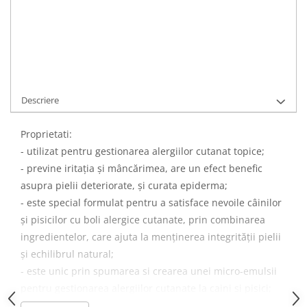
Cod Produs:
C298
Ai nevoie de ajutor?
0755090881
Adauga la Favorite
Cere informatii
Descriere
Proprietati:
- utilizat pentru gestionarea alergiilor cutanat topice;
- previne iritaţia şi mâncărimea, are un efect benefic
asupra pielii deteriorate, şi curata epiderma;
- este special formulat pentru a satisface nevoile câinilor
şi pisicilor cu boli alergice cutanate, prin combinarea
ingredientelor, care ajuta la menţinerea integrităţii pielii
şi echilibrul natural;
- este unic prin spumarea si crearea unei micro-emulsii
pentru gestionarea alergiilor cutanate la caini si pisici;
- are efect linistitor, calmant, anti-inflamator, de curatare