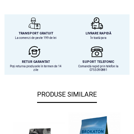
TRANSPORT GRATUIT
LIVRARE RAPIDĂ
La comenzi de peste 199 de lei
În toată țara
RETUR GARANTAT
SUPORT TELEFONIC
Poți returna produsele în termen de 14
Comandă rapid prin telefon la
zile
0755090881
PRODUSE SIMILARE