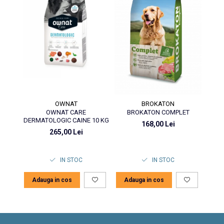
OWNAT
BROKATON
OWNAT CARE
BROKATON COMPLET
BRO
DERMATOLOGIC CAINE 10 KG
168,00 Lei
265,00 Lei
IN STOC
IN STOC
Adauga in cos
Adauga in cos
Ad