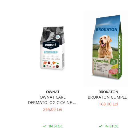
OWNAT
BROKATON
OWNAT CARE
BROKATON COMPLE
DERMATOLOGIC CAINE 10
168,00 Lei
KG
265,00 Lei
IN STOC
IN STOC