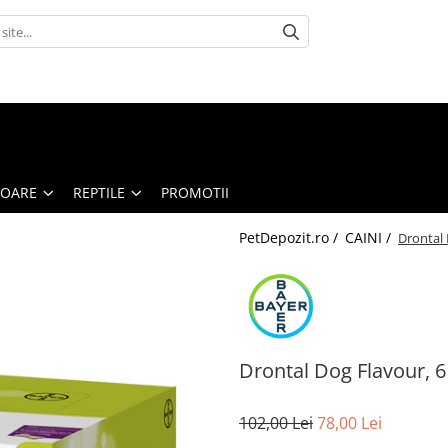
TOARE
REPTILE
PROMOTII
PetDepozit.ro /
CAINI /
Drontal 
Drontal Dog Flavour, 6
102,00 Lei
78,00 Lei