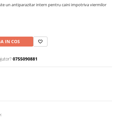
ste un antiparazitar intern pentru caini impotriva viermilor
A IN COS
ajutor?
0755090881
: