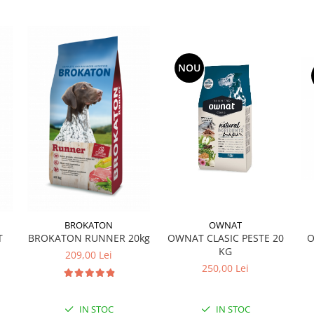
• la catelele gestante se va respe
• a nu se folosi preparatul cu ter
• a nu se folosi la animale desti
Prezentare:
NOU
Cutie cu 6 tablete.
OWNAT
BROKATON
OWNAT CLASIC PESTE 20
T
BROKATON RUNNER 20kg
O
KG
209,00 Lei
250,00 Lei
IN STOC
IN STOC