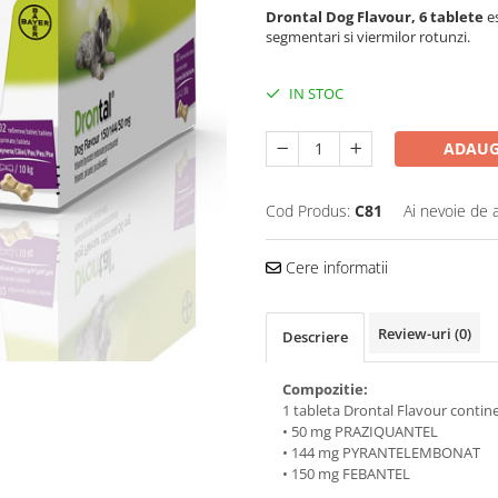
Drontal Dog Flavour, 6 tablete
e
segmentari si viermilor rotunzi.
IN STOC
ADAUG
Cod Produs:
C81
Ai nevoie de 
Cere informatii
Review-uri
(0)
Descriere
Compozitie:
1 tableta Drontal Flavour contine
• 50 mg PRAZIQUANTEL
• 144 mg PYRANTELEMBONAT
• 150 mg FEBANTEL