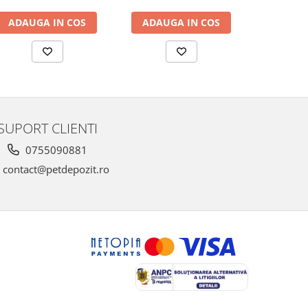
ADAUGA IN COS
ADAUGA IN COS
ADAUG
SUPORT CLIENTI
0755090881
contact@petdepozit.ro