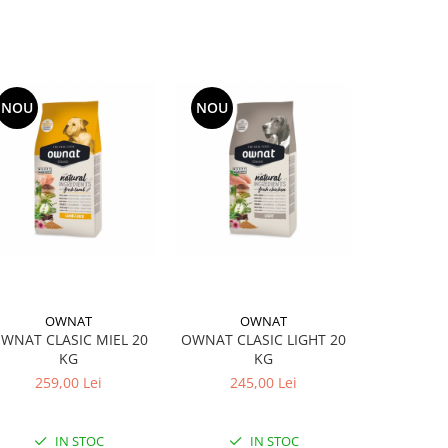
cta doza.
menul de valabilitate depasit (indicat pe ambalaj).
nate consumului uman (porcine, bovine etc.).
NOU
NOU
OWNAT
OWNAT
O
WNAT CLASIC MIEL 20
OWNAT CLASIC LIGHT 20
OWNAT CL
KG
KG
259,00 Lei
245,00 Lei
174
IN STOC
IN STOC