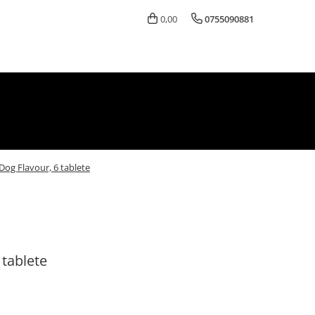
0,00
0755090881
Dog Flavour, 6 tablete
 tablete