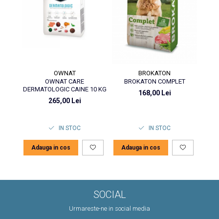
OWNAT
BROKATON
OWNAT CARE
BROKATON COMPLET
BRO
DERMATOLOGIC CAINE 10 KG
168,00 Lei
265,00 Lei
IN STOC
IN STOC
Adauga in cos
Adauga in cos
Ad
SOCIAL
Urmareste-ne in social media