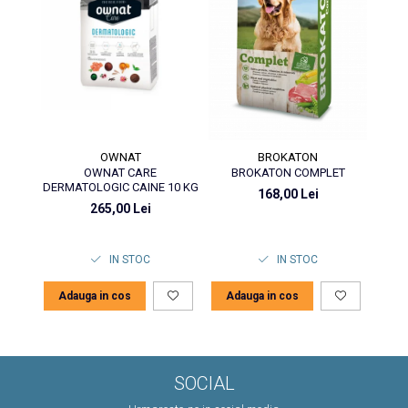
OWNAT
BROKATON
OWNAT CARE
BROKATON COMPLET
BRO
DERMATOLOGIC CAINE 10 KG
168,00 Lei
265,00 Lei
IN STOC
IN STOC
Adauga in cos
Adauga in cos
Ad
SOCIAL