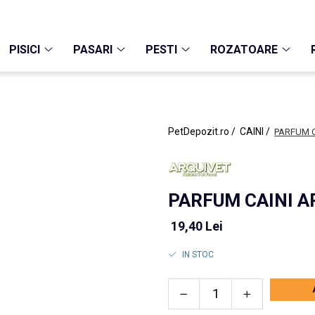
PISICI
PASARI
PESTI
ROZATOARE
PetDepozit.ro /
CAINI /
PARFUM C
PARFUM CAINI A
19,40 Lei
IN STOC