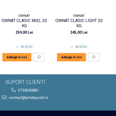
OWNAT
OWNAT
OWNAT CLASIC MIEL 20
OWNAT CLASIC LIGHT 20
OW
KG
KG
259,00 Lei
245,00 Lei
IN STOC
IN STOC
Adauga in cos
Adauga in cos
SUPORT CLIENTI
0755090881
contact@petdepozit.ro