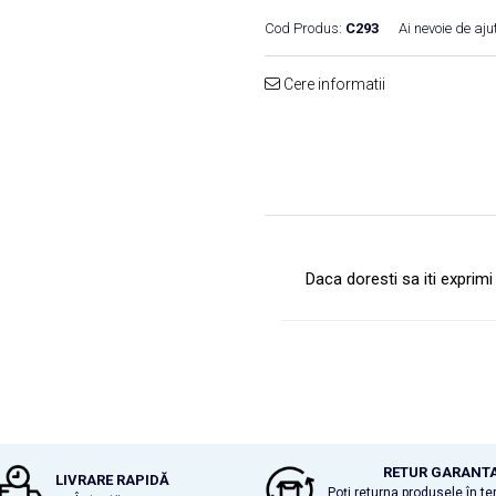
Cod Produs:
C293
Ai nevoie de aju
Cere informatii
Daca doresti sa iti exprim
RETUR GARANT
LIVRARE RAPIDĂ
Poți returna produsele în t