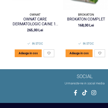
OWNAT
BROKATON
OWNAT CARE
BROKATON COMPLET
DERMATOLOGIC CAINE 10
168,00 Lei
KG
265,00 Lei
IN STOC
IN STOC
Adauga in cos
Adauga in cos
SOCIAL
Urmareste-ne in social media