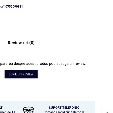
tor?
0755090881
Review-uri
(0)
i parerea despre acest produs poti adauga un review.
SCRIE UN REVIEW
AT
SUPORT TELEFONIC
ermen de 14
Comandă rapid prin telefon la