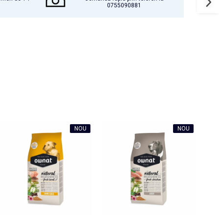
0755090881
NOU
NOU