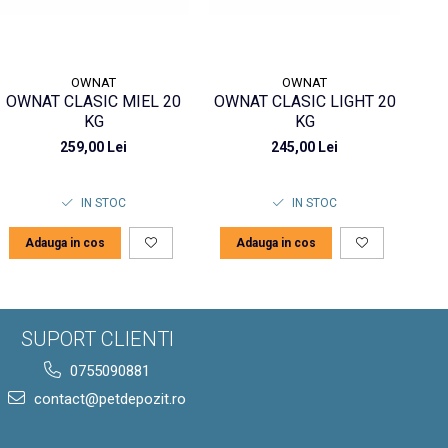
OWNAT
OWNAT
OWNAT CLASIC MIEL 20
OWNAT CLASIC LIGHT 20
OW
KG
KG
259,00 Lei
245,00 Lei
IN STOC
IN STOC
Adauga in cos
Adauga in cos
SUPORT CLIENTI
0755090881
contact@petdepozit.ro