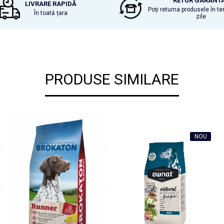
RETUR GARANT
LIVRARE RAPIDĂ
Poți returna produsele în t
În toată țara
zile
PRODUSE SIMILARE
NOU