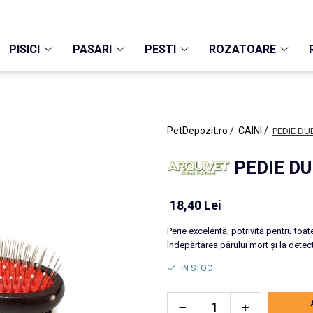
PISICI
PASARI
PESTI
ROZATOARE
PetDepozit.ro /
CAINI /
PEDIE DU
PEDIE DU
18,40 Lei
Perie excelentă, potrivită pentru toate 
îndepărtarea părului mort și la detec
IN STOC