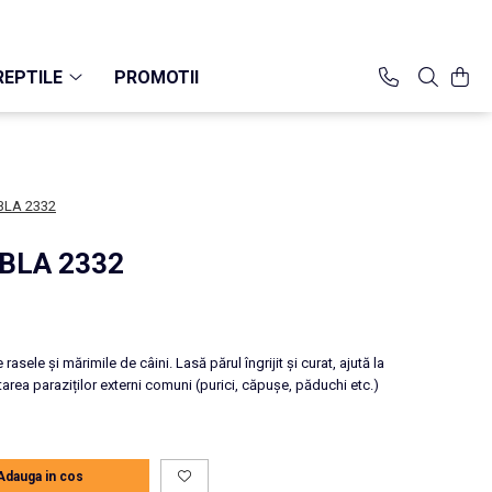
REPTILE
PROMOTII
BLA 2332
BLA 2332
rasele și mărimile de câini. Lasă părul îngrijit și curat, ajută la
tarea paraziților externi comuni (purici, căpușe, păduchi etc.)
Adauga in cos