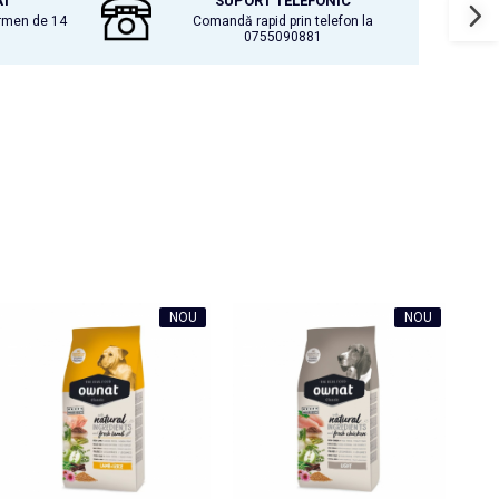
AT
SUPORT TELEFONIC
ermen de 14
Comandă rapid prin telefon la
0755090881
NOU
NOU