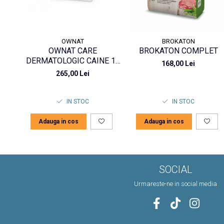
OWNAT
BROKATON
OWNAT CARE
BROKATON COMPLET
DERMATOLOGIC CAINE 10
168,00 Lei
KG
265,00 Lei
IN STOC
IN STOC
Adauga in cos
Adauga in cos
SOCIAL
Urmareste-ne in social media