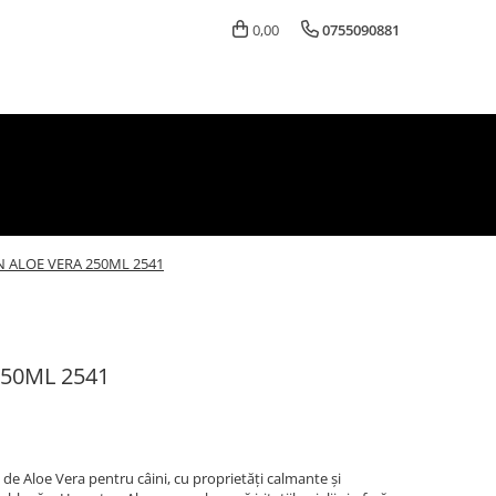
0,00
0755090881
 ALOE VERA 250ML 2541
50ML 2541
e Aloe Vera pentru câini, cu proprietăți calmante și