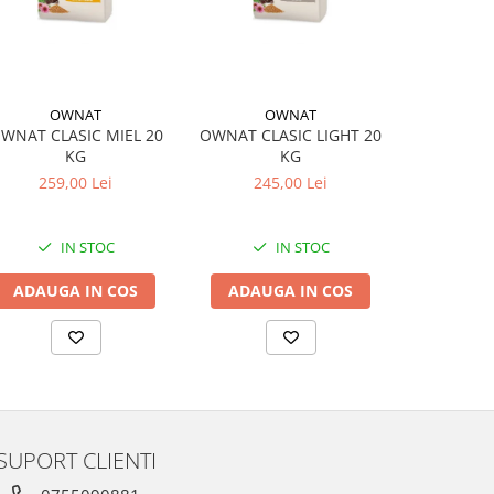
OWNAT
OWNAT
O
WNAT CLASIC MIEL 20
OWNAT CLASIC LIGHT 20
OWNAT CL
KG
KG
259,00 Lei
245,00 Lei
174
IN STOC
IN STOC
ADAUGA IN COS
ADAUGA IN COS
ADAUG
SUPORT CLIENTI