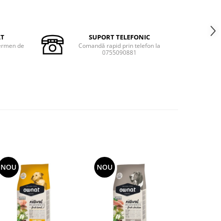
AT
SUPORT TELEFONIC
termen de
Comandă rapid prin telefon la
0755090881
NOU
NOU