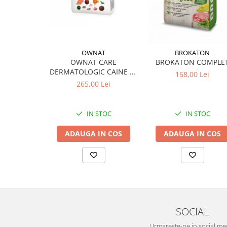
OWNAT
BROKATON
OWNAT CARE
BROKATON COMPLE
DERMATOLOGIC CAINE 10
168,00 Lei
KG
265,00 Lei
IN STOC
IN STOC
ADAUGA IN COS
ADAUGA IN COS
SOCIAL
Urmareste-ne in social me