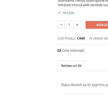
cicatrizante. Pentru toate tipurile de
hidratare intensă pielii sensibile sa
IN STOC
ADAUG
Cod Produs:
C440
Ai nevoie de
Cere informatii
Review-uri
(0)
Daca doresti sa iti exprimi 