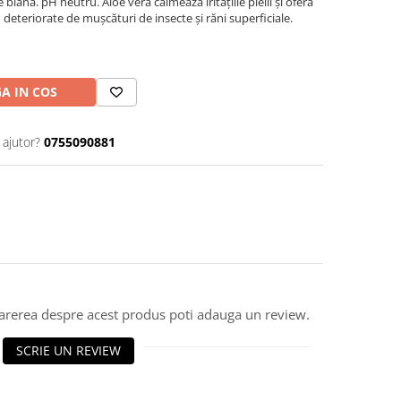
 blană. pH neutru. Aloe vera calmează iritațiile pielii și oferă
u deteriorate de mușcături de insecte și răni superficiale.
A IN COS
 ajutor?
0755090881
parerea despre acest produs poti adauga un review.
SCRIE UN REVIEW