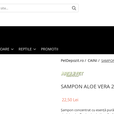
TOARE
REPTILE
PROMOTII
PetDepozit.ro /
CAINI /
SAMPON
SAMPON ALOE VERA 2
22,50 Lei
Șampon concentrat cu esență pură d