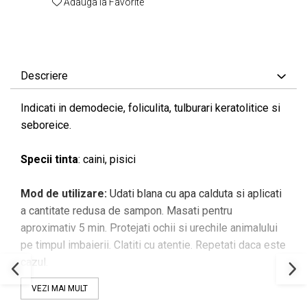
Adauga la Favorite
Descriere
Indicati in demodecie, foliculita, tulburari keratolitice si
seboreice.
Specii tinta
: caini, pisici
Mod de utilizare:
Udati blana cu apa calduta si aplicati
a cantitate redusa de sampon. Masati pentru
aproximativ 5 min. Protejati ochii si urechile animalului
pe timpul imbaierii. Clatiti cu atentie. Repetati daca este
cazul.
VEZI MAI MULT
Ingrediente:
Apa, Disodium Laureth Sulfosuccintat,