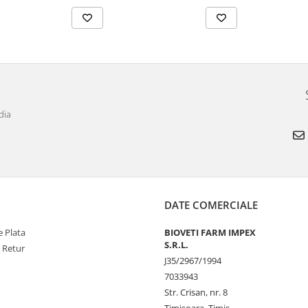
dia
DATE COMERCIALE
 Plata
BIOVETI FARM IMPEX
S.R.L.
e Retur
J35/2967/1994
7033943
Str. Crisan, nr. 8