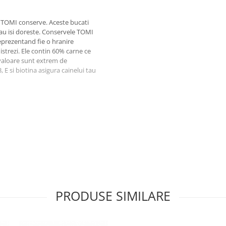
a TOMI conserve. Aceste bucati
 tau isi doreste. Conservele TOMI
 reprezentand fie o hranire
strezi. Ele contin 60% carne ce
 valoare sunt extrem de
E si biotina asigura cainelui tau
ta min. 5%), cereale, minerale.
E 100 mg, Sulfat pentahidrat 1 mg,
PRODUSE SIMILARE
mi 4,5%, Cenusa bruta 2,5%, Fibre