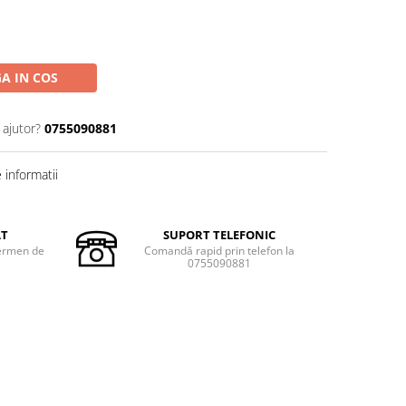
A IN COS
 ajutor?
0755090881
informatii
AT
SUPORT TELEFONIC
termen de
Comandă rapid prin telefon la
0755090881