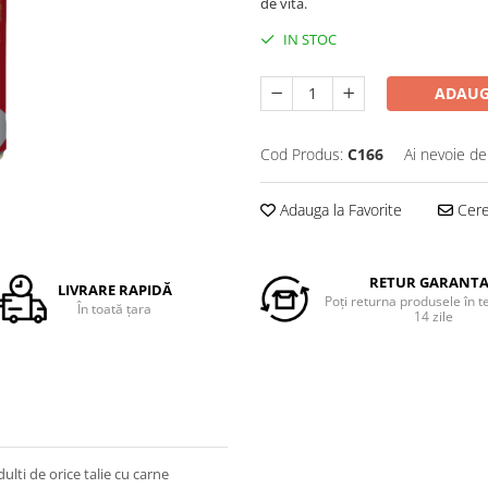
de vita.
IN STOC
ADAUG
Cod Produs:
C166
Ai nevoie de
Adauga la Favorite
Cere 
RETUR GARANT
LIVRARE RAPIDĂ
Poți returna produsele în 
În toată țara
14 zile
lti de orice talie cu carne