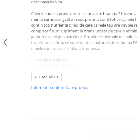
delicioasa de vita.
Cainele tau e o provocare in ce priveste hranirea? Incearc
mari si carnoase, gatite in suc propriu vor fi tot ce cainele
contin toti nutrientii zilnici de care cainele tau are nevoie
completa fie un supliment la hrana uscata pe care o admini
garanteaza un gust excelent. Proteinele animale de inalta
hranitoare in timp ce suplimentele naturale de vitamina D3, 
o piele sanatoasa si o blana frumoasa.
- Fara zahar adaugat
- Fara coloranti artificiali
- Fara arome artificiale
- Fara GMO
VEZI MAI MULT
Informatii conformitate produs
Compozitie: Carne si derivate de origine animal (carne de vi
Nu contine coloranti si conservanti.
Aditivi nutritionali (per kg): Vitamina D3 250 UI, Vitamina 
Biotina 20 g.
Constituenti analitici: Umiditate 82%, Proteine 7,5%, Grăsi
brute 0,3%.