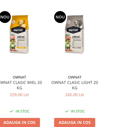
NOU
NOU
OWNAT
OWNAT
O
WNAT CLASIC MIEL 20
OWNAT CLASIC LIGHT 20
OWNAT CL
KG
KG
259,00 Lei
245,00 Lei
174
IN STOC
IN STOC
ADAUGA IN COS
ADAUGA IN COS
ADAUG