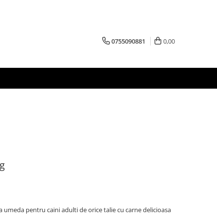
0755090881
0,00
 g
 umeda pentru caini adulti de orice talie cu carne delicioasa