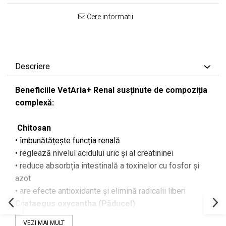
Cere informatii
Descriere
Beneficiile VetAria+ Renal susținute de compoziția
complexă:
Chitosan
• îmbunătățește funcția renală
• reglează nivelul acidului uric și al creatininei
• reduce absorbția intestinală a toxinelor cu fosfor și
azot
• are efecte antioxidante și elimină radicalii liberi
Crataegus oxycantha (Păducel)
• are efect inhibitor asupra enzimei de conversie a
VEZI MAI MULT