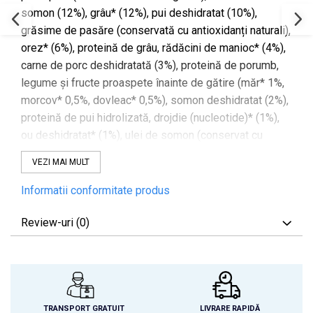
somon (12%), grâu* (12%), pui deshidratat (10%),
grăsime de pasăre (conservată cu antioxidanți naturali),
orez* (6%), proteină de grâu, rădăcini de manioc* (4%),
carne de porc deshidratată (3%), proteină de porumb,
legume și fructe proaspete înainte de gătire (măr* 1%,
morcov* 0,5%, dovleac* 0,5%), somon deshidratat (2%),
proteină de pui hidrolizată, drojdie (nucleotide)* (1%),
ou deshidratat* (1%), ulei de somon (conservat cu
antioxidanți naturali), lignoceluloză, sare grunjoasă*,
VEZI MAI MULT
rădăcini de cicoare (FOS)*, extract de drojdie (MOS),
alge marine deshidratate* (500 mg/kg), glucozamină
Informatii conformitate produs
(500 mg/kg), yucca shidigera, sulfat de condroitină
(100 mg/kg), merișoare* (100 mg/kg), ceai verde* (80
Review-uri
(0)
mg/kg), echinaceea* (80 mg/kg), floare de mușețel*
(80 mg/kg), fenicul* (80 mg/kg). *Ingrediente naturale
TRANSPORT GRATUIT
LIVRARE RAPIDĂ