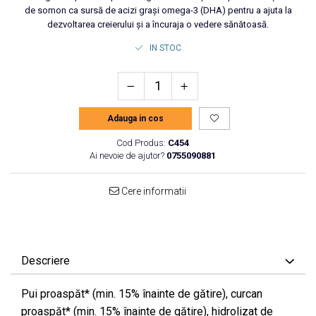
de somon ca sursă de acizi grași omega-3 (DHA) pentru a ajuta la
dezvoltarea creierului și a încuraja o vedere sănătoasă.
IN STOC
Adauga in cos
Cod Produs:
C454
Ai nevoie de ajutor?
0755090881
Cere informatii
Descriere
Pui proaspăt* (min. 15% înainte de gătire), curcan
proaspăt* (min. 15% înainte de gătire), hidrolizat de