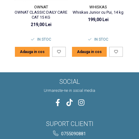
OWNAT
WHISKAS
OWNAT CLASSIC DAILY CARE
Whiskas Junior cu Pui, 14 kg
OWNA
CAT 15 KG
199,00 Lei
219,00 Lei
IN STOC
IN STOC
Adauga in cos
Adauga in cos
Ad
SOCIAL
Urmareste-ne in social media
SUPORT CLIENTI
0755090881