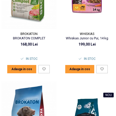
WHISKAS
BROKATON
Whiskas Junior cu Pui, 14 kg
BROKATON COMPLET
199,00 Lei
168,00 Lei
IN STOC
IN STOC
Adauga in cos
Adauga in cos
NOU