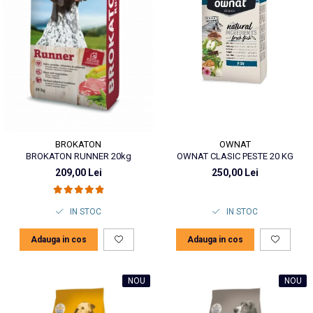
BROKATON
OWNAT
BROKATON RUNNER 20kg
OWNAT CLASIC PESTE 20 KG
209,00 Lei
250,00 Lei
IN STOC
IN STOC
Adauga in cos
Adauga in cos
NOU
NOU