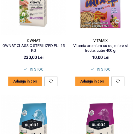
VITAMIX
OWNAT
Vitamix premium cu ou, miere si
OWNAT CLASSIC STERILIZED PUI 15
fructe, cutie 400 gr
KG
10,00 Lei
230,00 Lei
IN STOC
IN STOC
Adauga in cos
Adauga in cos